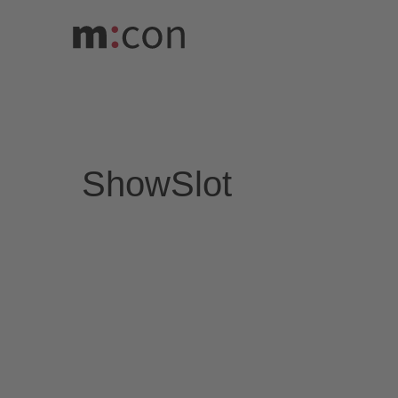
Veranstaltunge
ShowSlot