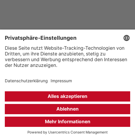
+49 (0) 621 41060
info@mcon-mannheim.de
Rosengartenplatz 2 | 68161 Mannheim
Kontrast erhöhen
Hausordnung
Kontakt
Anfahrt
Datenschutz
Impressum
Barrierefreiheit