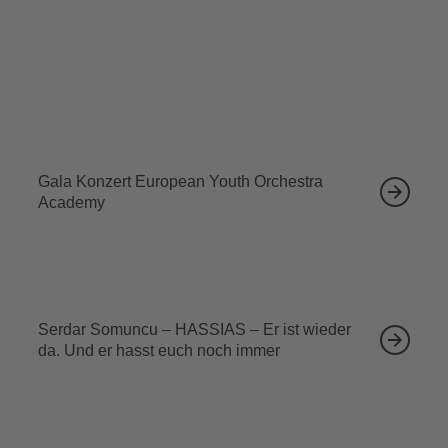
Tickets sichern
Ähnliche Veranstaltungen
12.09.2026
Gala Konzert European Youth Orchestra
Academy
13.09.2026
Serdar Somuncu – HASSIAS – Er ist wieder
da. Und er hasst euch noch immer
18.09.2026