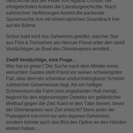
Geschichte aus der Feder von Agatha Christie, der
erfolgreichsten Autorin der Literaturgeschichte. Nach
zahlreichen Verfilmungen kommt die packende
Spurensuche nun mit einem epischen Soundtrack live
auf die Bühne.
Schon bald wird das Geheimnis gelüftet, welcher Star
aus Film & Fernsehen als Hercule Poirot unter den zwölf
Verdächtigen an Bord des Orientexpress ermittelt…
Zwölf Verdächtige, eine Frage…
Wer hat es getan? Die Suche nach dem Mörder eines
verruchten Gastes stellt Poirot vor seinen schwierigsten
Fall, über dem ein scheinbar undurchdringbarer Schleier
zahlreicher Geheimnisse liegt. Als ein heftiger
Schneesturm die Fahrt zum ungeplanten Halt zwingt,
beginnt für den eigensinnigen Detektiv ein gefährlicher
Wettlauf gegen die Zeit: Kann er den Täter fassen, bevor
der Orientexpress sein Ziel erreicht? Denn jeder der
Passagiere hat nicht nur sein eigenes Geheimnis,
sondern könnte auch das Blut des Opfers an den Händen
kleben haben…