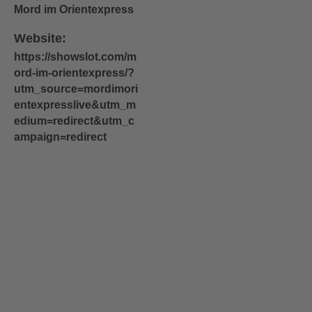
Mord im Orientexpress
Website:
https://showslot.com/m
ord-im-orientexpress/?
utm_source=mordimori
entexpresslive&utm_m
edium=redirect&utm_c
ampaign=redirect