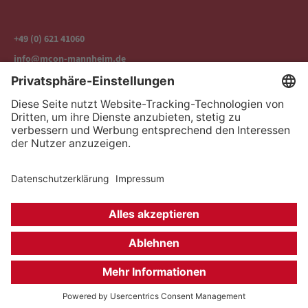
+49 (0) 621 41060
info@mcon-mannheim.de
Rosengartenplatz 2 | 68161 Mannheim
Kontrast erhöhen
Hausordnung
Kontakt
Anfahrt
Datenschutz
Impressum
Barrierefreiheit