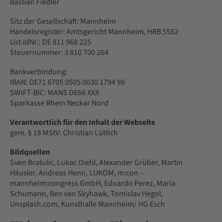
Bastian Fiedler
Sitz der Gesellschaft: Mannheim
Handelsregister: Amtsgericht Mannheim, HRB 5582
Ust.IdNr.: DE 811 968 225
Steuernummer: 3 810 700 264
Bankverbindung:
IBAN: DE71 6705 0505 0030 1794 98
SWIFT-BIC: MANS DE66 XXX
Sparkasse Rhein Neckar Nord
Verantwortlich für den Inhalt der Webseite
gem. § 18 MStV: Christian Lüttich
Bildquellen
Sven Bratulic, Lukac Diehl, Alexander Grüber, Martin
Häusler, Andreas Henn, LUKOM, m:con –
mannheim:congress GmbH, Eduardo Perez, Maria
Schumann, Ben van Skyhawk, Tomislav Hegol,
Unsplash.com, Kunsthalle Mannheim/ HG Esch