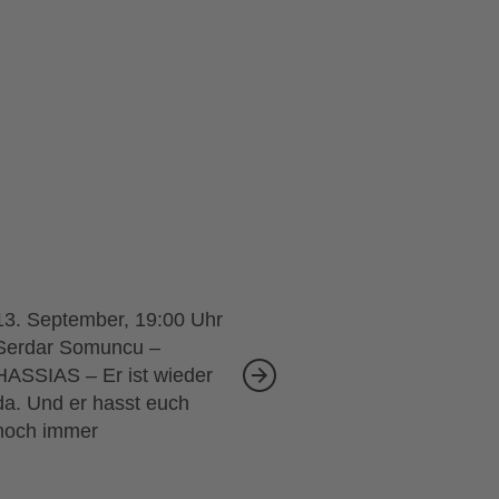
13. September, 19:00
Serdar Somuncu –
HASSIAS – Er ist wieder
da. Und er hasst euch
noch immer