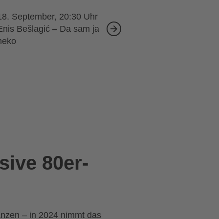
18. September, 20:30
Enis Bešlagić – Da sam ja
neko
sive 80er-
anzen – in 2024 nimmt das