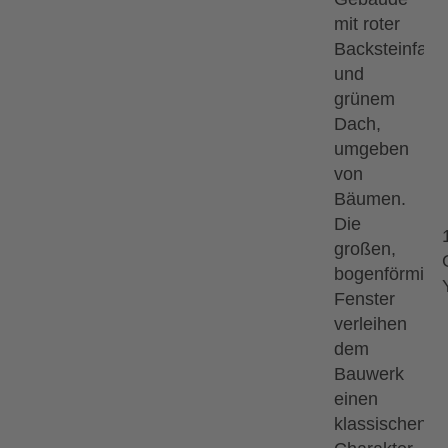
Musical "Flashdance" live auf der
 Kultfilms und lass dich von den
n. Die modernisierte Neuproduktion von
 den Look der 80er mit
ashdance – What a Feeling“, „Maniac“
ir jetzt Tickets für diese