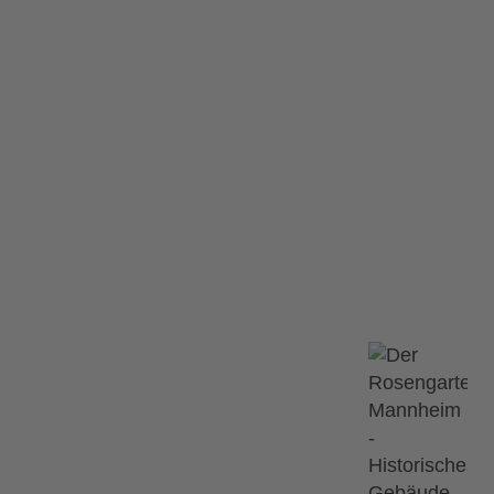
as Musical
dance – Das Musical
Das Musical
Ähnliche Ve
12.09.2026
tattgefunden.
Saal