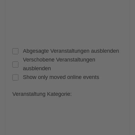
Filter
öffnen
Filter
Filter
schließen
Veranstaltungsstatus
entfernen
Filter
Abgesagte Veranstaltungen ausblenden
schließen
Verschobene Veranstaltungen
ausblenden
Show only moved online events
Veranstaltung Kategorie
: