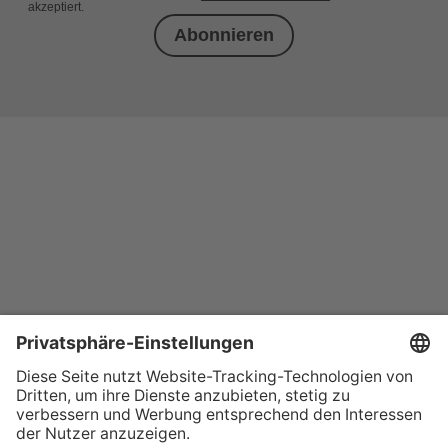
akzeptiert.
Abonnieren
+49 (0) 621 41060
info@mcon-mannheim.de
Rosengartenplatz 2 | 68161 Mannheim
Kontrast erhöhen