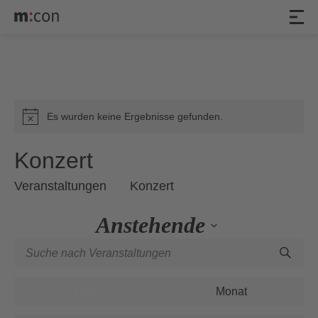
Veranstaltungen
Es wurden keine Ergebnisse gefunden.
Hinweis
Konzert
Veranstaltungen
Konzert
Anstehende
Veranstaltungen
Geben
Datum
Such-
Sie
wählen.
Veranstaltung
und
Das
Ansichten-
Liste
Monat
Ansichtennavigation
Schlüsselwort.
Navigation
Suche