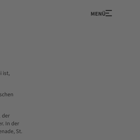
MENÜ
 ist,
nschen
 der
. In der
enade, St.