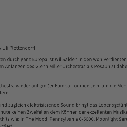
 Uli Plettendorff
en durch ganz Europa ist Wil Salden in den wohlverdienten
en Anfängen des Glenn Miller Orchestras als Posaunist dabei
.
Orchestra wieder auf großer Europa-Tournee sein, um die Me
tern.
nd zugleich elektrisierende Sound bringt das Lebensgefühl
inute keinen Zweifel an dem Können der exzellenten Musiker
hits wie: In The Mood, Pennsylvania 6-5000, Moonlight Ser
ntiert.