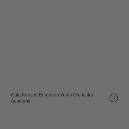
In der Spielzeit 2025/26 wird das Glenn Miller Orchestra
wieder auf großer Europa-Tournee sein, um die
Menschen aller Altersstufen rund um den Globus zu
begeistern.
Tickets sichern
Ähnliche Veranstaltungen
12.09.2026
Gala Konzert European Youth Orchestra
Academy
13.09.2026