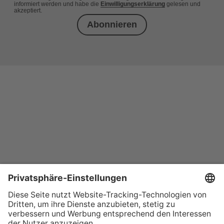
informiert werden und habe die
Einwilligungserklärung
gelesen und
akzeptiert.
Abonnieren
+49 (0) 621 41060
info@mcon-mannheim.de
Rosengartenplatz 2 | 68161 Mannheim
Kontrast erhöhen