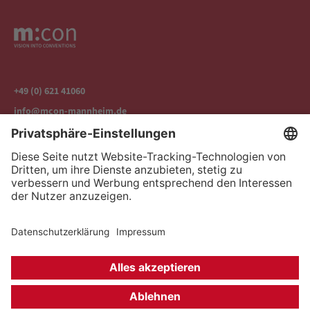
+49 (0) 621 41060
info@mcon-mannheim.de
Rosengartenplatz 2 | 68161 Mannheim
Kontrast erhöhen
Hausordnung
Kontakt
Anfahrt
Datenschutz
Impressum
Barrierefreiheit