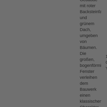
Saal
Tour sorgt der Berliner Bauchredner,
Grammel wieder für einen wunderbar