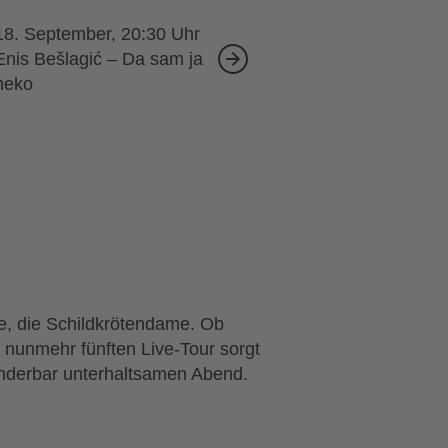
18. September, 20:30
Enis Bešlagić – Da sam ja
neko
ie, die Schildkrötendame. Ob
 nunmehr fünften Live-Tour sorgt
nderbar unterhaltsamen Abend.