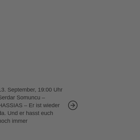
13. September, 19:00
Serdar Somuncu –
HASSIAS – Er ist wieder
da. Und er hasst euch
noch immer