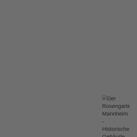
l – Wünsch dir wa
a Grammel – Wünsch dir was!
mel – Wünsch
Ähnliche Ve
12.09.2026
tattgefunden.