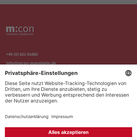
+49 (0) 621 41060
info@mcon-mannheim.de
Rosengartenplatz 2 | 68161 Mannheim
Kontrast erhöhen
Hausordnung
Kontakt
Anfahrt
Datenschutz
Impressum