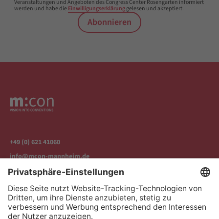
Veranstaltungen und Angeboten des Congress Center Rosengarten informiert
werden und habe die
Einwilligungserklärung
gelesen und akzeptiert.
Abonnieren
+49 (0) 621 41060
info@mcon-mannheim.de
Rosengartenplatz 2 | 68161 Mannheim
Kontrast erhöhen