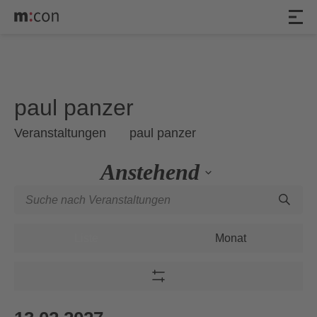
Veranstaltungen
paul panzer
Veranstaltungen
paul panzer
Anstehend
Veranstaltungen
Geben
Datum
Such-
Sie
wählen.
Veranstaltung
und
Das
Ansichten-
Liste
Monat
Ansichtennavigation
Schlüsselwort.
Navigation
Suche
nach
Filter
Veranstaltungen
Zeigen
Schlüsselwort.