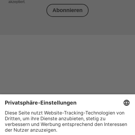
akzeptiert.
Abonnieren
+49 (0) 621 41060
info@mcon-mannheim.de
Rosengartenplatz 2 | 68161 Mannheim
Kontrast erhöhen