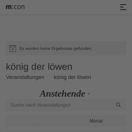
Veranstaltungen
Es wurden keine Ergebnisse gefunden.
Hinweis
könig der löwen
Veranstaltungen
könig der löwen
Anstehende
Veranstaltungen
Geben
Datum
Such-
Sie
wählen.
Veranstaltung
und
Das
Ansichten-
Liste
Monat
Ansichtennavigation
Schlüsselwort.
Navigation
Suche