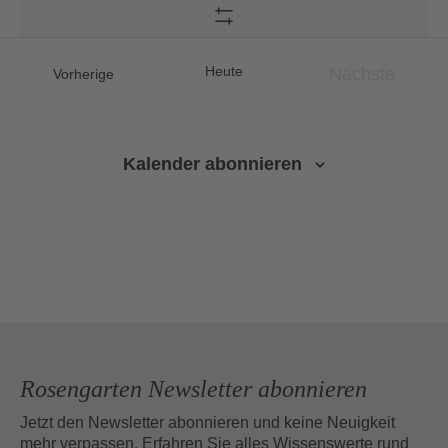
nach
Filter
Veranstaltungen
Zeigen
Schlüsselwort.
Heute
Nächste
Veranstaltungen
Vorherige
Veranstalt
Kalender abonnieren
Rosengarten Newsletter abonnieren
Jetzt den Newsletter abonnieren und keine Neuigkeit
mehr verpassen. Erfahren Sie alles Wissenswerte rund