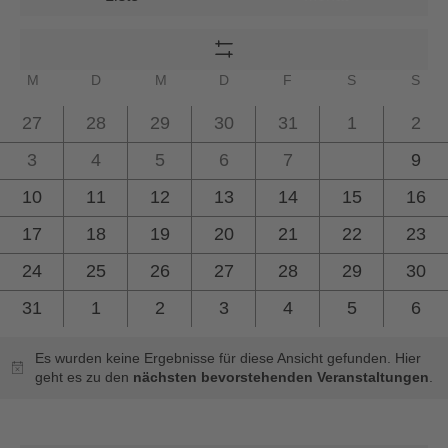
Ansichtennavigation
Schlüsselwort.
Navigation
Suche
nach
Filter
Veranstaltungen
Kalender
MONTAG
DIENSTAG
MITTWOCH
DONNERSTAG
FREITAG
SAMSTAG
SO
M
D
M
D
F
S
S
Zeigen
Schlüsselwort.
von
0
0
0
0
0
0
0
27
28
29
30
31
1
2
Veranstaltungen
Veranstaltungen
Veranstaltungen
Veranstaltungen
Veranstaltungen
Veranstaltungen
Veranstaltu
Vera
0
0
0
0
0
0
0
3
4
5
6
7
8
9
Veranstaltungen
Veranstaltungen
Veranstaltungen
Veranstaltungen
Veranstaltungen
Veranstalt
Vera
0
0
0
0
0
0
0
10
11
12
13
14
15
16
Veranstaltungen
Veranstaltungen
Veranstaltungen
Veranstaltungen
Veranstaltungen
Veranstaltun
Vera
0
0
0
0
0
0
0
17
18
19
20
21
22
23
Veranstaltungen
Veranstaltungen
Veranstaltungen
Veranstaltungen
Veranstaltungen
Veranstaltun
Vera
0
0
0
0
0
0
0
24
25
26
27
28
29
30
Veranstaltungen
Veranstaltungen
Veranstaltungen
Veranstaltungen
Veranstaltungen
Veranstaltun
Vera
0
0
0
0
0
0
0
31
1
2
3
4
5
6
Veranstaltungen
Veranstaltungen
Veranstaltungen
Veranstaltungen
Veranstaltungen
Veranstaltu
Vera
Es wurden keine Ergebnisse für diese Ansicht gefunden. Hier
Hinweis
geht es zu den
nächsten bevorstehenden Veranstaltungen
.