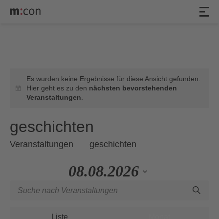
Veranstaltungen
Es wurden keine Ergebnisse für diese Ansicht gefunden.
Hier geht es zu den
nächsten bevorstehenden
Hinweis
Veranstaltungen
.
geschichten
Veranstaltungen
geschichten
08.08.2026
Veranstaltungen
Geben
Datum
Such-
Sie
wählen.
Veranstaltung
und
Das
Ansichten-
Liste
Monat