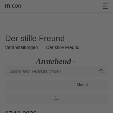
Veranstaltungen
Der stille Freund
Veranstaltungen
Der stille Freund
Anstehend
Veranstaltungen
Geben
Datum
Such-
Sie
wählen.
Veranstaltung
und
Das
Ansichten-
Liste
Monat
Ansichtennavigation
Schlüsselwort.
Navigation
Suche
nach
Filter
Veranstaltungen
Zeigen
Schlüsselwort.