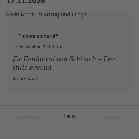
17.11.2026
Tickets sichern
17. November, 20:00
für Ferdinand von Schirach – Der
stille Freund
Mu­sen­saal
Heute
Vorherige
Nächste
Veranstaltungen
Veranstalt