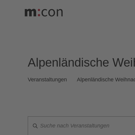
Veranstaltunge
Alpenländische Wei
Veranstaltungen
Alpenländische Weihna
Veranstaltungen
Such-
Geben
und