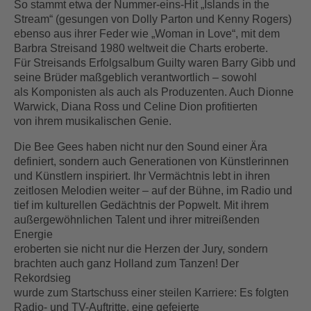
So stammt etwa der Nummer-eins-Hit „Islands in the
Stream“ (gesungen von Dolly Parton und Kenny Rogers)
ebenso aus ihrer Feder wie „Woman in Love“, mit dem
Barbra Streisand 1980 weltweit die Charts eroberte.
Für Streisands Erfolgsalbum Guilty waren Barry Gibb und
seine Brüder maßgeblich verantwortlich – sowohl
als Komponisten als auch als Produzenten. Auch Dionne
Warwick, Diana Ross und Celine Dion profitierten
von ihrem musikalischen Genie.
Die Bee Gees haben nicht nur den Sound einer Ära
definiert, sondern auch Generationen von Künstlerinnen
und Künstlern inspiriert. Ihr Vermächtnis lebt in ihren
zeitlosen Melodien weiter – auf der Bühne, im Radio und
tief im kulturellen Gedächtnis der Popwelt. Mit ihrem
außergewöhnlichen Talent und ihrer mitreißenden
Energie
eroberten sie nicht nur die Herzen der Jury, sondern
brachten auch ganz Holland zum Tanzen! Der
Rekordsieg
wurde zum Startschuss einer steilen Karriere: Es folgten
Radio- und TV-Auftritte, eine gefeierte