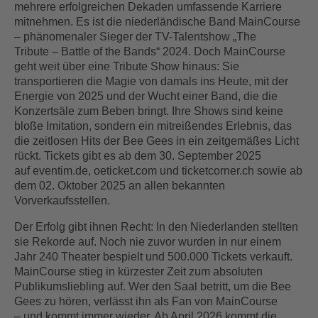
mehrere erfolgreichen Dekaden umfassende Karriere
mitnehmen. Es ist die niederländische Band MainCourse
– phänomenaler Sieger der TV-Talentshow „The
Tribute – Battle of the Bands“ 2024. Doch MainCourse
geht weit über eine Tribute Show hinaus: Sie
transportieren die Magie von damals ins Heute, mit der
Energie von 2025 und der Wucht einer Band, die die
Konzertsäle zum Beben bringt. Ihre Shows sind keine
bloße Imitation, sondern ein mitreißendes Erlebnis, das
die zeitlosen Hits der Bee Gees in ein zeitgemäßes Licht
rückt. Tickets gibt es ab dem 30. September 2025
auf eventim.de, oeticket.com und ticketcorner.ch sowie ab
dem 02. Oktober 2025 an allen bekannten
Vorverkaufsstellen.
Der Erfolg gibt ihnen Recht: In den Niederlanden stellten
sie Rekorde auf. Noch nie zuvor wurden in nur einem
Jahr 240 Theater bespielt und 500.000 Tickets verkauft.
MainCourse stieg in kürzester Zeit zum absoluten
Publikumsliebling auf. Wer den Saal betritt, um die Bee
Gees zu hören, verlässt ihn als Fan von MainCourse
– und kommt immer wieder. Ab April 2026 kommt die