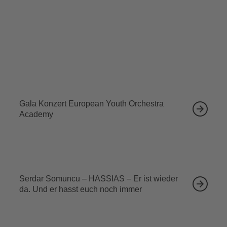
Tickets sichern
Ähnliche Veranstaltungen
12.09.2026
Gala Konzert European Youth Orchestra
Academy
13.09.2026
Serdar Somuncu – HASSIAS – Er ist wieder
da. Und er hasst euch noch immer