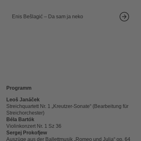
18.09.2026
Enis Bešlagić – Da sam ja neko
Programm
Leoš Janáček
Streichquartett Nr. 1 „Kreutzer-Sonate“ (Bearbeitung für
Streichorchester)
Béla Bartók
Violinkonzert Nr. 1 Sz 36
Sergej Prokofjew
Auszüge aus der Ballettmusik „Romeo und Julia“ op. 64