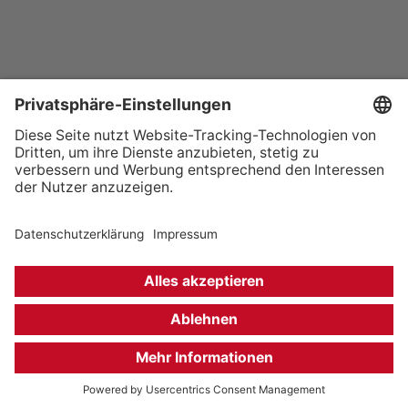
+49 (0) 621 41060
info@mcon-mannheim.de
Rosengartenplatz 2 | 68161 Mannheim
Kontrast erhöhen
Hausordnung
Kontakt
Anfahrt
Datenschutz
Impressum
Barrierefreiheit