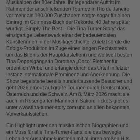
Musikalben der 80er Jahre. Ihr legendärer Auftritt im
Rahmen der anschließenden Tournee in Rio de Janeiro
vor mehr als 180.000 Zuschauern sorgte sogar für einen
Eintrag im Guinness-Buch der Rekorde. 40 Jahre später
würdigt „Simply The Best – Die Tina Turner Story“ das
einzigartige Lebenswerk einer der bedeutendsten
Künstlerinnen in der Musikgeschichte. Zuletzt sorgte die
Erfolgs-Produktion im Zuge eines langen Rechtsstreits
um das Bildnis der Hauptdarstellerin und weltweit besten
Tina Doppelgängerin Dorothea „Coco“ Fletcher für
ordentlich Wirbel und erlangte durch das Urteil in letzter
Instanz internationale Prominenz und Anerkennung. Die
Show begeisterte bereits hunderttausende Besucher und
geht 2026 erneut auf große Tournee durch Deutschland,
Österreich und die Schweiz. Am 8. März 2026 macht sie
auch im Rosengarten Mannheim Sation. Tickets gibt es
unter www.tina-turner-story.com und an allen bekannten
Vorverkaufsstellen.
Ein Highlight unter den musikalischen Biographien und
ein Muss für alle Tina-Turner-Fans, die das bewegte
Leben der Ausnahmekünstlerin mit all ihren großen Hits