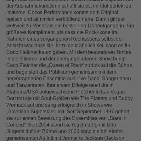
der Ausnahmekünstlerin schafft sie es, ihr Idol perfekt zu
imitieren. Cocos Performance kommt dem Original
optisch und stimmlich verblüffend nahe. Damit gilt sie
weltweit zu Recht als die beste Tina-Doppelgängerin. Ein
größeres Kompliment, als dass die Rock-Ikone im
Rahmen eines vergangenen Rechtsstreits selbst der
Ansicht war, dass sie ihr zu sehr ähnlich sei, kann es für
Coco Fletcher kaum geben. Mit dem besonderen Timbre
in der Stimme und der energiegeladenen Show bringt
Coco Fletcher die „Queen of Rock“ zurück auf die Bühne
und begeistert das Publikum gemeinsam mit dem
hervorragenden Ensemble aus Live-Band, Sängerinnen
und Tänzerinnen. Ihre ersten Erfolge feiert die in
Alabama/USA aufgewachsene Fletcher in Las Vegas:
Dort trat sie mit Soul-Größen wie The Platters und Bobby
Womack auf und sang erfolgreich in Shows wie
„American Superstars“ mit. Seit September 1997 gehört
sie zur ersten Besetzung des Ensembles von „Stars in
Concert“. Seit 2004 stand sie regelmäßig mit Udo
Jürgens auf der Bühne und 2005 sang sie bei einem
gemeinsamen Auftritt mit Jermaine Jackson (Jackson