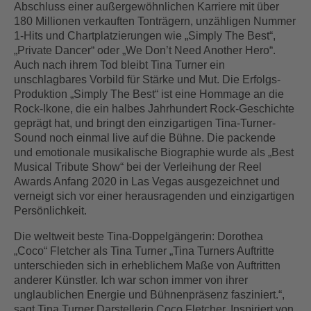
Abschluss einer außergewöhnlichen Karriere mit über
180 Millionen verkauften Tonträgern, unzähligen Nummer
1-Hits und Chartplatzierungen wie „Simply The Best“,
„Private Dancer“ oder „We Don’t Need Another Hero“.
Auch nach ihrem Tod bleibt Tina Turner ein
unschlagbares Vorbild für Stärke und Mut. Die Erfolgs-
Produktion „Simply The Best“ ist eine Hommage an die
Rock-Ikone, die ein halbes Jahrhundert Rock-Geschichte
geprägt hat, und bringt den einzigartigen Tina-Turner-
Sound noch einmal live auf die Bühne. Die packende
und emotionale musikalische Biographie wurde als „Best
Musical Tribute Show“ bei der Verleihung der Reel
Awards Anfang 2020 in Las Vegas ausgezeichnet und
verneigt sich vor einer herausragenden und einzigartigen
Persönlichkeit.
Die weltweit beste Tina-Doppelgängerin: Dorothea
„Coco“ Fletcher als Tina Turner „Tina Turners Auftritte
unterschieden sich in erheblichem Maße von Auftritten
anderer Künstler. Ich war schon immer von ihrer
unglaublichen Energie und Bühnenpräsenz fasziniert.“,
sagt Tina Turner Darstellerin Coco Fletcher. Inspiriert von