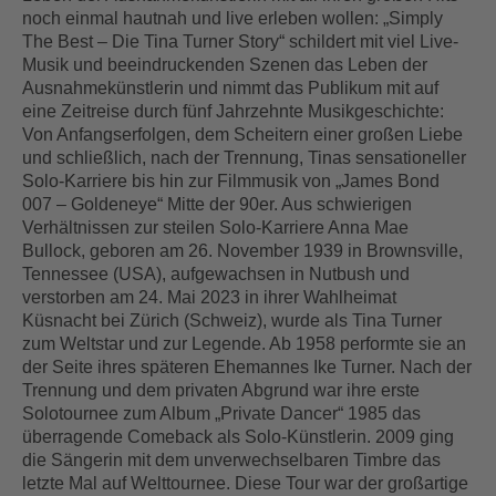
noch einmal hautnah und live erleben wollen: „Simply
The Best – Die Tina Turner Story“ schildert mit viel Live-
Musik und beeindruckenden Szenen das Leben der
Ausnahmekünstlerin und nimmt das Publikum mit auf
eine Zeitreise durch fünf Jahrzehnte Musikgeschichte:
Von Anfangserfolgen, dem Scheitern einer großen Liebe
und schließlich, nach der Trennung, Tinas sensationeller
Solo-Karriere bis hin zur Filmmusik von „James Bond
007 – Goldeneye“ Mitte der 90er. Aus schwierigen
Verhältnissen zur steilen Solo-Karriere Anna Mae
Bullock, geboren am 26. November 1939 in Brownsville,
Tennessee (USA), aufgewachsen in Nutbush und
verstorben am 24. Mai 2023 in ihrer Wahlheimat
Küsnacht bei Zürich (Schweiz), wurde als Tina Turner
zum Weltstar und zur Legende. Ab 1958 performte sie an
der Seite ihres späteren Ehemannes Ike Turner. Nach der
Trennung und dem privaten Abgrund war ihre erste
Solotournee zum Album „Private Dancer“ 1985 das
überragende Comeback als Solo-Künstlerin. 2009 ging
die Sängerin mit dem unverwechselbaren Timbre das
letzte Mal auf Welttournee. Diese Tour war der großartige