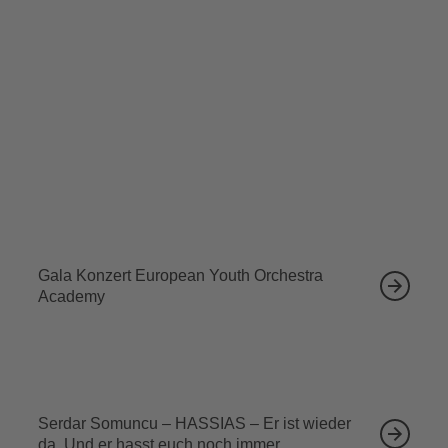
Fletcher bringt den Stern Tina Turners erneut zum
Strahlen
Tickets sichern
Ähnliche Veranstaltungen
12.09.2026
Gala Konzert European Youth Orchestra
Academy
13.09.2026
Serdar Somuncu – HASSIAS – Er ist wieder
da. Und er hasst euch noch immer