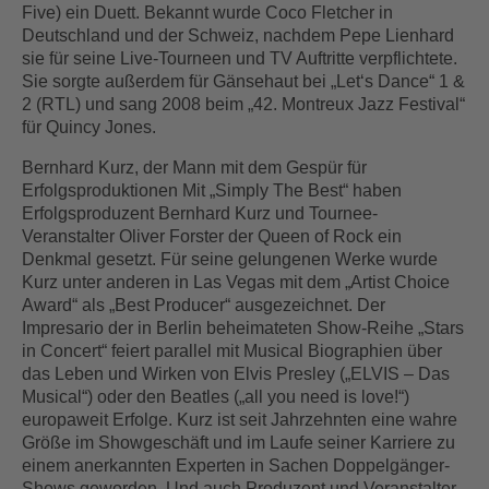
Five) ein Duett. Bekannt wurde Coco Fletcher in
Deutschland und der Schweiz, nachdem Pepe Lienhard
sie für seine Live-Tourneen und TV Auftritte verpflichtete.
Sie sorgte außerdem für Gänsehaut bei „Let‘s Dance“ 1 &
2 (RTL) und sang 2008 beim „42. Montreux Jazz Festival“
für Quincy Jones.
Bernhard Kurz, der Mann mit dem Gespür für
Erfolgsproduktionen Mit „Simply The Best“ haben
Erfolgsproduzent Bernhard Kurz und Tournee-
Veranstalter Oliver Forster der Queen of Rock ein
Denkmal gesetzt. Für seine gelungenen Werke wurde
Kurz unter anderen in Las Vegas mit dem „Artist Choice
Award“ als „Best Producer“ ausgezeichnet. Der
Impresario der in Berlin beheimateten Show-Reihe „Stars
in Concert“ feiert parallel mit Musical Biographien über
das Leben und Wirken von Elvis Presley („ELVIS – Das
Musical“) oder den Beatles („all you need is love!“)
europaweit Erfolge. Kurz ist seit Jahrzehnten eine wahre
Größe im Showgeschäft und im Laufe seiner Karriere zu
einem anerkannten Experten in Sachen Doppelgänger-
Shows geworden. Und auch Produzent und Veranstalter