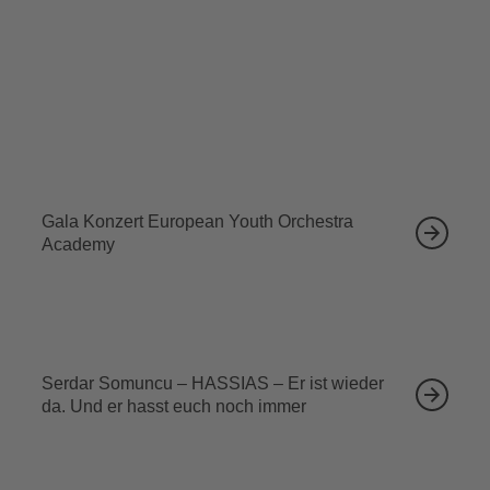
Tickets sichern
Ähnliche Veranstaltungen
12.09.2026
Gala Konzert European Youth Orchestra
Academy
13.09.2026
Serdar Somuncu – HASSIAS – Er ist wieder
da. Und er hasst euch noch immer