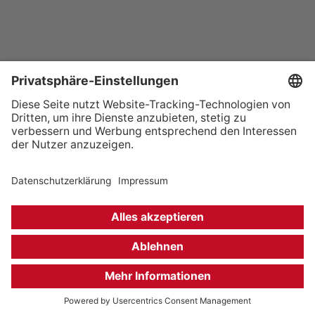
+49 (0) 621 41060
info@mcon-mannheim.de
Rosengartenplatz 2 | 68161 Mannheim
Kontrast erhöhen
Hausordnung
Kontakt
Anfahrt
Datenschutz
Impressum
Barrierefreiheit