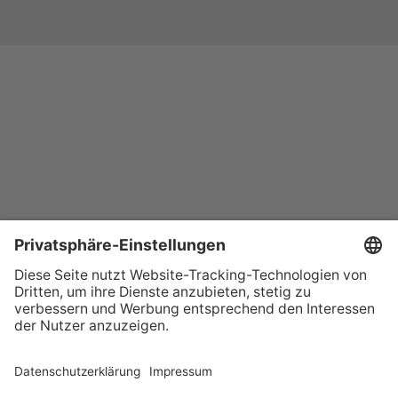
+49 (0) 621 41060
info@mcon-mannheim.de
Rosengartenplatz 2 | 68161 Mannheim
Kontrast erhöhen
Hausordnung
Kontakt
Anfahrt