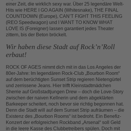
einer Zeit, die wirklich sexy war. Über 25 legendäre Welt-
Hits wie HERE I GO AGAIN (Whitesnake), THE FINAL
COUNTDOWN (Europe), CAN’T FIGHT THIS FEELING
(REO Speedwagon) und I WANT TO KNOW WHAT
LOVE IS (Foreigner) lassen garantiert jedes Theater
zittern, bis der Beton bröckelt.
Wir haben diese Stadt auf Rock’n’Roll
erbaut!
ROCK OF AGES nimmt dich mit in das Los Angeles der
80er-Jahre: Im legendären Rock-Club „Bourbon Room“
auf dem berüchtigten Sunset Strip regieren Nietengürtel
und zerrissene Jeans. Hier trifft Kleinstadtmädchen
Sherrie auf Großstadtjungen Drew – doch die Love-Story
zwischen der naiven Kellnerin und dem abgeklärten
Barkeeper scheitert, noch bevor sie richtig begonnen hat.
Denn die Stadt will auf dem Sunset Strip aufräumen – die
Existenz des „Bourbon Rooms“ ist bedroht. Ein Benefiz-
Konzert der erfolgreichen Rockband „Arsenal“ soll Geld
in die leere Kasse des Clubbetreibers spülen. Doch mit