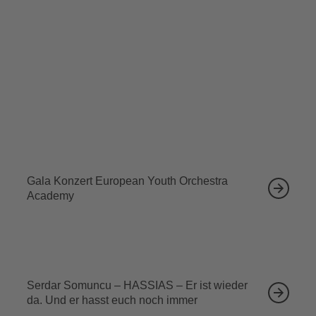
wieder in…
Tickets sichern
Ähnliche Veranstaltungen
12.09.2026
Gala Konzert European Youth Orchestra
Academy
13.09.2026
Serdar Somuncu – HASSIAS – Er ist wieder
da. Und er hasst euch noch immer