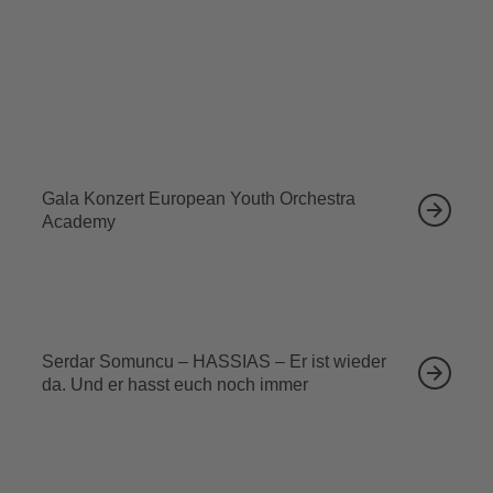
Tickets sichern
Ähnliche Veranstaltungen
12.09.2026
Gala Konzert European Youth Orchestra
Academy
13.09.2026
Serdar Somuncu – HASSIAS – Er ist wieder
da. Und er hasst euch noch immer
18.09.2026