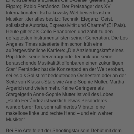
Er wird bereits als „neues Cello-Genie“ gefeiert (Le
Figaro): Pablo Ferrández. Der Preisträger des XV.
Internationalen Tschaikowsky-Wettbewerbs ist ein
Musiker, „der alles besitzt: Technik, Eleganz, Geist,
solistische Autorität, Expressivität und Charme“ (El País).
Heute gilt er als Cello-Phänomen und zählt zu den
gefragtesten Instrumentalisten seiner Generation. Die Los
Angeles Times attestierte ihm schon früh eine
außergewöhnliche Karriere: „Die Anziehungskraft eines
Pop-Idols, seine hervorragende Technik und seine
berauschende Musikalität offenbaren einen zukünftigen
Star.“ Ferrández hat die Konzertpodien der Welt erobert,
sei es als Solist mit bedeutenden Orchestern oder an der
Seite von Klassik-Stars wie Anne-Sophie Mutter, Martha
Argerich und vielen mehr. Keine Geringere als
Stargeigerin Anne-Sophie Mutter ist voll des Lobes:
„Pablo Ferrández ist wirklich etwas Besonderes –
wunderbarer Ton, sehr raffiniertes Vibrato, eine
makellose linke und rechte Hand – und ein wahrer
Musiker.“
Bei Pro Arte feiert der Shootingstar sein Debüt mit dem