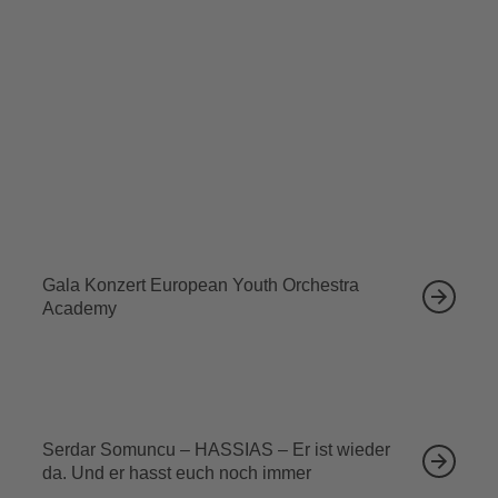
die Mannheimer Bläserphilharmonie…
Tickets sichern
Ähnliche Veranstaltungen
12.09.2026
Gala Konzert European Youth Orchestra
Academy
13.09.2026
Serdar Somuncu – HASSIAS – Er ist wieder
da. Und er hasst euch noch immer