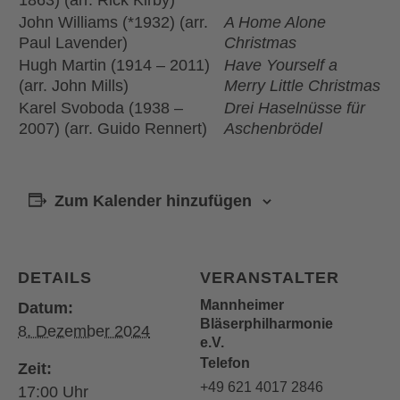
1863) (arr. Rick Kirby)
John Williams (*1932) (arr.
A Home Alone
Paul Lavender)
Christmas
Hugh Martin (1914 – 2011)
Have Yourself a
(arr. John Mills)
Merry Little Christmas
Karel Svoboda (1938 –
Drei Haselnüsse für
2007) (arr. Guido Rennert)
Aschenbrödel
Zum Kalender hinzufügen
DETAILS
VERANSTALTER
Mannheimer
Datum:
Bläserphilharmonie
8. Dezember 2024
e.V.
Telefon
Zeit:
+49 621 4017 2846
17:00