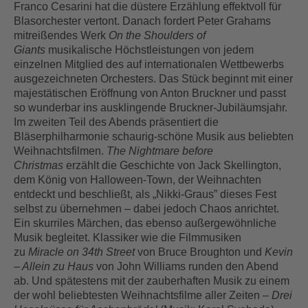
Franco Cesarini hat die düstere Erzählung effektvoll für
Blasorchester vertont. Danach fordert Peter Grahams
mitreißendes Werk
On the Shoulders of
Giants
musikalische Höchstleistungen von jedem
einzelnen Mitglied des auf internationalen Wettbewerbs
ausgezeichneten Orchesters. Das Stück beginnt mit einer
majestätischen Eröffnung von Anton Bruckner und passt
so wunderbar ins ausklingende Bruckner-Jubiläumsjahr.
Im zweiten Teil des Abends präsentiert die
Bläserphilharmonie schaurig-schöne Musik aus beliebten
Weihnachtsfilmen.
The Nightmare before
Christmas
erzählt die Geschichte von Jack Skellington,
dem König von Halloween-Town, der Weihnachten
entdeckt und beschließt, als „Nikki-Graus” dieses Fest
selbst zu übernehmen – dabei jedoch Chaos anrichtet.
Ein skurriles Märchen, das ebenso außergewöhnliche
Musik begleitet. Klassiker wie die Filmmusiken
zu
Miracle on 34th Street
von Bruce Broughton und
Kevin
– Allein zu Haus
von John Williams runden den Abend
ab. Und spätestens mit der zauberhaften Musik zu einem
der wohl beliebtesten Weihnachtsfilme aller Zeiten –
Drei