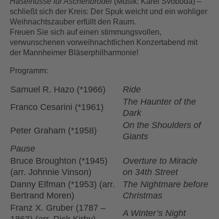
Haselnüsse für Aschenbrödel
(Musik: Karel Svoboda) –
schließt sich der Kreis: Der Spuk weicht und ein wohliger
Weihnachtszauber erfüllt den Raum.
Freuen Sie sich auf einen stimmungsvollen,
verwunschenen vorweihnachtlichen Konzertabend mit
der Mannheimer Bläserphilharmonie!
Programm:
Samuel R. Hazo (*1966)
Ride
The Haunter of the
Franco Cesarini (*1961)
Dark
On the Shoulders of
Peter Graham (*1958)
Giants
Pause
Bruce Broughton (*1945)
Overture to Miracle
(arr. Johnnie Vinson)
on 34th Street
Danny Elfman (*1953) (arr.
The Nightmare before
Bertrand Moren)
Christmas
Franz X. Gruber (1787 –
A Winter’s Night