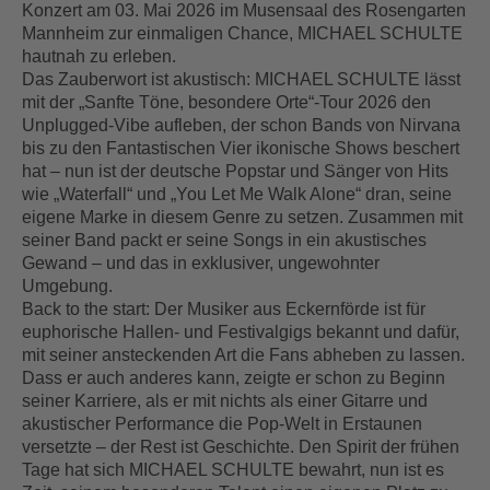
Konzert am 03. Mai 2026 im Musensaal des Rosengarten
Mannheim zur einmaligen Chance, MICHAEL SCHULTE
hautnah zu erleben.
Das Zauberwort ist akustisch: MICHAEL SCHULTE lässt
mit der „Sanfte Töne, besondere Orte“-Tour 2026 den
Unplugged-Vibe aufleben, der schon Bands von Nirvana
bis zu den Fantastischen Vier ikonische Shows beschert
hat – nun ist der deutsche Popstar und Sänger von Hits
wie „Waterfall“ und „You Let Me Walk Alone“ dran, seine
eigene Marke in diesem Genre zu setzen. Zusammen mit
seiner Band packt er seine Songs in ein akustisches
Gewand – und das in exklusiver, ungewohnter
Umgebung.
Back to the start: Der Musiker aus Eckernförde ist für
euphorische Hallen- und Festivalgigs bekannt und dafür,
mit seiner ansteckenden Art die Fans abheben zu lassen.
Dass er auch anderes kann, zeigte er schon zu Beginn
seiner Karriere, als er mit nichts als einer Gitarre und
akustischer Performance die Pop-Welt in Erstaunen
versetzte – der Rest ist Geschichte. Den Spirit der frühen
Tage hat sich MICHAEL SCHULTE bewahrt, nun ist es