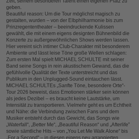
Zeit, seinem besonderen Talent einen eigenen Platz zu
geben.
Beautiful reason: Um die Tour möglichst magisch zu
gestalten, wurden – von der Elbphilharmonie bis zum
Prinzregententheater – beeindruckende Kulissen
gewählt, die mit einem eigens designten Bühnenbild die
Konzerte zu außergewöhnlichen Shows werden lassen.
Hier vereint sich intimer Club-Charakter mit besonderem
Ambiente und lässt leise Töne große Wellen schlagen:
Zum ersten Mal spielt MICHAEL SCHULTE mit seiner
Band seine Songs in rein akustischem Gewand, das die
gefühlvolle Qualität der Texte unterstreicht und das
Publikum in den Unplugged-Sound eintauchen lässt.
MICHAEL SCHULTEs „Sanfte Töne, besondere Orte“-
Tour 2026 beweist, dass Emotionen stärker sein können
als jedes Dezibel – es braucht keine Lautstärke, um
Intensität zu transportieren. Vielmehr geht es um Echtheit
und Nähe: die Verbindung zwischen Fans und dem
Musiker entsteht durch das Gewicht, das Songs wie
„Waterfall“, „Better Me“, „Beautiful Reason“ und „Afterlife”
sowie sämtliche Hits – von „You Let Me Walk Alone“ bis
„For a Second“ – in diesen eigens neu arrangierten