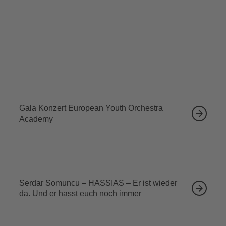
Tickets sichern
Ähnliche Veranstaltungen
12.09.2026
Gala Konzert European Youth Orchestra
Academy
13.09.2026
Serdar Somuncu – HASSIAS – Er ist wieder
da. Und er hasst euch noch immer