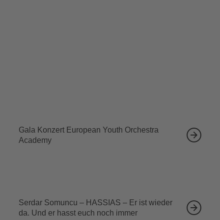
ihr 30-jähriges Jubiläum: „Lord of the Dance“!
Tickets sichern
Ähnliche Veranstaltungen
12.09.2026
Gala Konzert European Youth Orchestra
Academy
13.09.2026
Serdar Somuncu – HASSIAS – Er ist wieder
da. Und er hasst euch noch immer