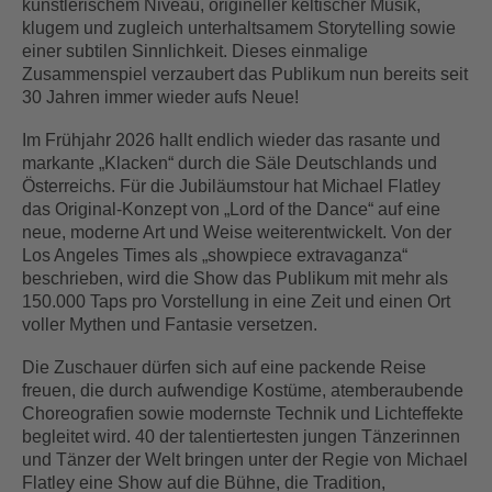
künstlerischem Niveau, origineller keltischer Musik,
klugem und zugleich unterhaltsamem Storytelling sowie
einer subtilen Sinnlichkeit. Dieses einmalige
Zusammenspiel verzaubert das Publikum nun bereits seit
30 Jahren immer wieder aufs Neue!
Im Frühjahr 2026 hallt endlich wieder das rasante und
markante „Klacken“ durch die Säle Deutschlands und
Österreichs. Für die Jubiläumstour hat Michael Flatley
das Original-Konzept von „Lord of the Dance“ auf eine
neue, moderne Art und Weise weiterentwickelt. Von der
Los Angeles Times als „showpiece extravaganza“
beschrieben, wird die Show das Publikum mit mehr als
150.000 Taps pro Vorstellung in eine Zeit und einen Ort
voller Mythen und Fantasie versetzen.
Die Zuschauer dürfen sich auf eine packende Reise
freuen, die durch aufwendige Kostüme, atemberaubende
Choreografien sowie modernste Technik und Lichteffekte
begleitet wird. 40 der talentiertesten jungen Tänzerinnen
und Tänzer der Welt bringen unter der Regie von Michael
Flatley eine Show auf die Bühne, die Tradition,