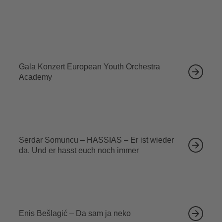
Ähnliche Veranstaltungen
12.09.2026
Gala Konzert European Youth Orchestra
Academy
13.09.2026
Serdar Somuncu – HASSIAS – Er ist wieder
da. Und er hasst euch noch immer
18.09.2026
Enis Bešlagić – Da sam ja neko