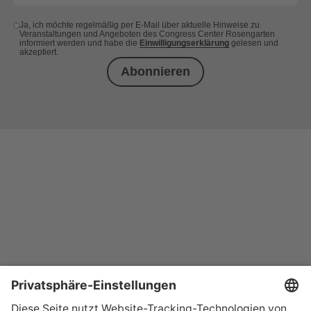
Ja, ich möchte regelmäßig per E-Mail über aktuelle Hinweise zu
Veranstaltungen und Angeboten des Congress Center Rosengarten
informiert werden und habe die
Einwilligungserklärung
gelesen und
akzeptiert.
Abonnieren
+49 (0) 621 41060
info@mcon-mannheim.de
Rosengartenplatz 2 | 68161 Mannheim