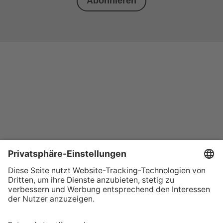
Abonnieren
+49 (0) 621 41060
info@mcon-mannheim.de
Rosengartenplatz 2 | 68161 Mannheim
Kontrast erhöhen
Hausordnung