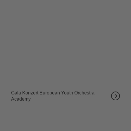
Vorstellung eine einzigartige Atmosphäre. Begleitet von
der legendären Stimme des "Royal Edinburgh Military
Tattoos", Alasdair Hutton, erlebt das Publikum die
fesselnde Geschichte des jungen Dougie Cunningham.
Tickets sichern
Ähnliche Veranstaltungen
12.09.2026
Gala Konzert European Youth Orchestra
Academy
13.09.2026