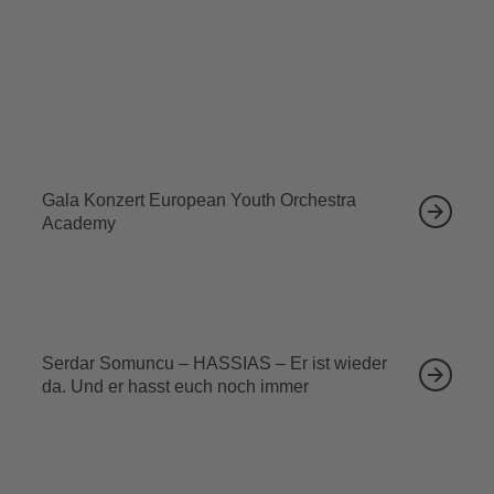
Tickets sichern
Ähnliche Veranstaltungen
12.09.2026
Gala Konzert European Youth Orchestra
Academy
13.09.2026
Serdar Somuncu – HASSIAS – Er ist wieder
da. Und er hasst euch noch immer
18.09.2026