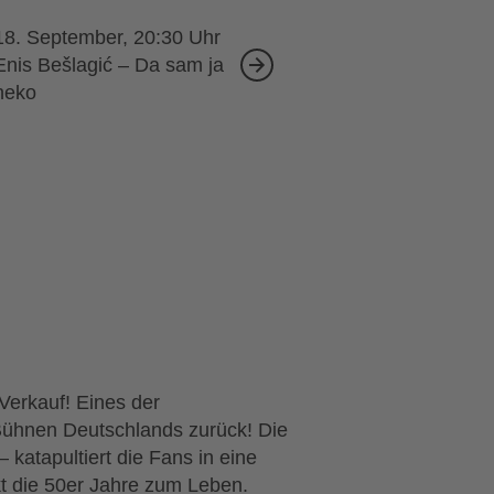
18. September, 20:30
Enis Bešlagić – Da sam ja
neko
erkauf! Eines der
e Bühnen Deutschlands zurück! Die
atapultiert die Fans in eine
kt die 50er Jahre zum Leben.