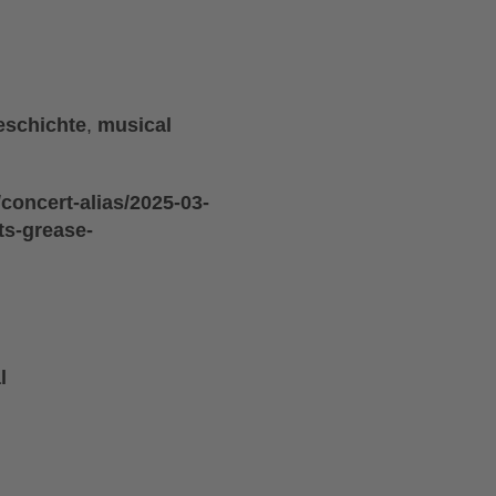
eschichte
,
musical
concert-alias/2025-03-
ts-grease-
l