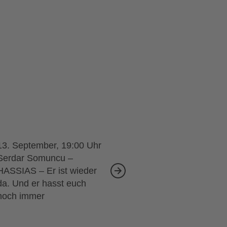
13. September, 19:00
Serdar Somuncu –
HASSIAS – Er ist wieder
da. Und er hasst euch
noch immer