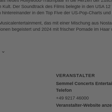
 als neues Hollywood-Traumpaar in die Herzen der Zusc
Kult. Der Soundtrack des Films belegte in den USA 12
intereinander in den Top Five der US-Pop-Charts und i
usicalentertainment, das mit einer Mischung aus Nostal
onen begeistert und 2024 mit frischer Pomade im Haar w
VERANSTALTER
Semmel Concerts Entert
Telefon
+49 9217 46000
Veranstalter-Website anz