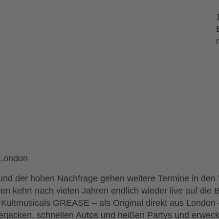
s London
der hohen Nachfrage gehen weitere Termine in den V
iten kehrt nach vielen Jahren endlich wieder live auf di
ltmusicals GREASE – als Original direkt aus London – k
erjacken, schnellen Autos und heißen Partys und erwec