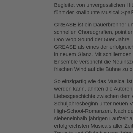
Begleitet von unvergesslichen Hi
führt der knallbunte Musical-Spa
GREASE ist ein Dauerbrenner und
schnellen Choreografien, pointie
Doo Wop Sound der 50er Jahre –
GREASE als eines der erfolgreich
in neuem Glanz. Mit schillernde
Ensemble verspricht die Neuinsze
frischen Wind auf die Bühne zu b
So einzigartig wie das Musical is
werden kann, ahnten die Autoren
Liebesgeschichte zwischen dem c
Schuljahresbeginn unter neuen Vo
High-School-Romanzen. Nach der
siebeneinhalb-jährigen Laufzeit
erfolgreichsten Musicals aller Ze