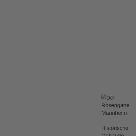
Hitmusical
SE – Das Hitmusical
 Hitmusical
Ähnliche Ve
12.09.2026
tattgefunden.
Saal