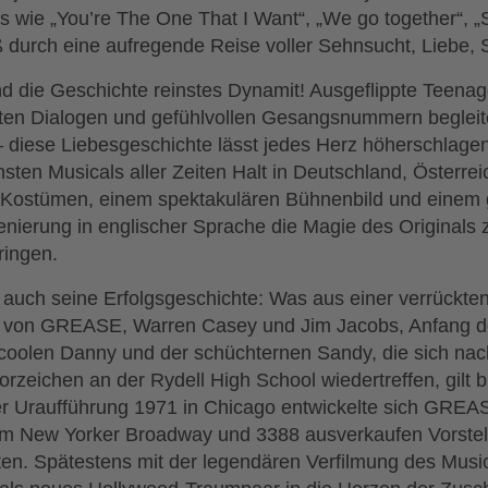
ts wie „You’re The One That I Want“, „We go together“, 
ß durch eine aufregende Reise voller Sehnsucht, Liebe, 
 die Geschichte reinstes Dynamit! Ausgeflippte Teenag
rten Dialogen und gefühlvollen Gesangsnummern begleit
 diese Liebesgeschichte lässt jedes Herz höherschlag
sten Musicals aller Zeiten Halt in Deutschland, Österrei
n Kostümen, einem spektakulären Bühnenbild und einem g
nierung in englischer Sprache die Magie des Originals 
ringen.
t auch seine Erfolgsgeschichte: Was aus einer verrückten
 von GREASE, Warren Casey und Jim Jacobs, Anfang der 
oolen Danny und der schüchternen Sandy, die sich nach
rzeichen an der Rydell High School wiedertreffen, gilt b
 Uraufführung 1971 in Chicago entwickelte sich GREAS
 am New Yorker Broadway und 3388 ausverkaufen Vorste
iten. Spätestens mit der legendären Verfilmung des Music