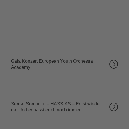
Tickets sichern
Ähnliche Veranstaltungen
12.09.2026
Gala Konzert European Youth Orchestra
Academy
13.09.2026
Serdar Somuncu – HASSIAS – Er ist wieder
da. Und er hasst euch noch immer