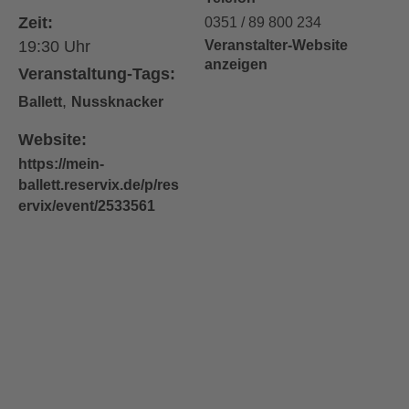
Zeit:
0351 / 89 800 234
19:30
Veranstalter-Website
anzeigen
Veranstaltung-Tags:
,
Ballett
Nussknacker
Website:
https://mein-
ballett.reservix.de/p/res
ervix/event/2533561