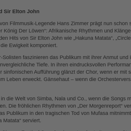
 Sir Elton John
von Filmmusik-Legende Hans Zimmer prägt nun schon se
„Der König Der Löwen“: Afrikanische Rhythmen und Kläng
en Hits von Sir Elton John wie „Hakuna Matata“, „Circle
r die Ewigkeit komponiert.
-Solisten faszinieren das Publikum mit ihrer Anmut und
 unvergleichliche Tiefe. In ihren eindrucksvollen Perfor
er sinfonischen Aufführung glänzt der Chor, wenn er mi
m Leben erweckt. Gänsehaut – wenn die Orchesterversio
 in die Welt von Simba, Nala und Co., wenn die Songs m
en. Die fröhlichen Rhythmen von „Der Morgenreport“ ver
s Publikum in den tragischen Tod von Mufasa mitnimmt 
 Matata“ serviert.