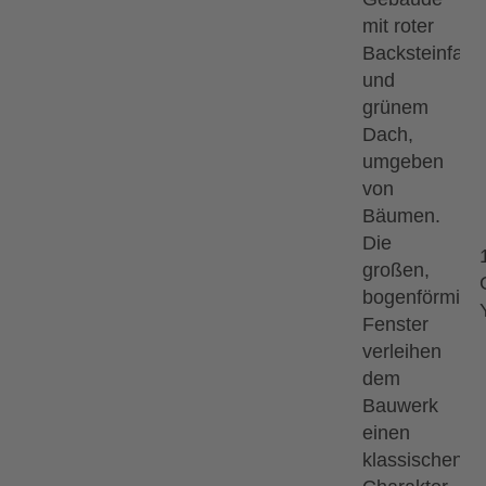
Saal
on John und Hans Zimmer zusammen in
is, mit Orchester, Solisten, Chor und
t und begeistert! Das ist Der König
ncert.