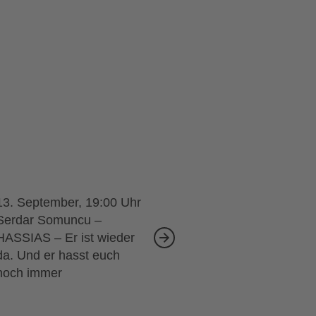
13. September, 19:00
Serdar Somuncu –
HASSIAS – Er ist wieder
da. Und er hasst euch
noch immer