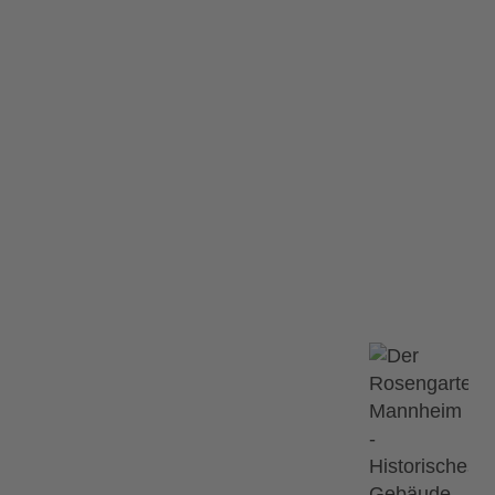
Löwen – The Music 
önig der Löwen – The Music Live in Concert
 Löwen - The
Ähnliche Ve
12.09.2026
 Concert
tattgefunden.