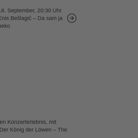
18. September, 20:30
Enis Bešlagić – Da sam ja
neko
n Konzerterlebnis, mit
t Der König der Löwen – The