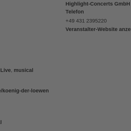
Highlight-Concerts GmbH
Telefon
+49 431 2395220
Veranstalter-Website anz
,
Live
,
musical
de/koenig-der-loewen
l