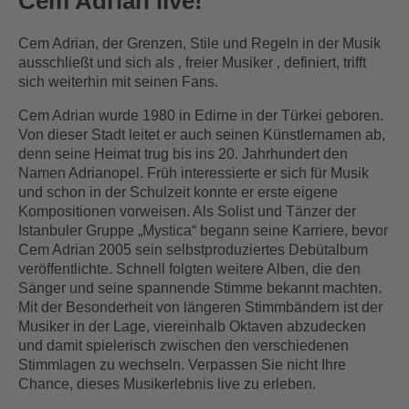
Cem Adrian live!
Cem Adrian, der Grenzen, Stile und Regeln in der Musik
ausschließt und sich als ‚ freier Musiker ‚ definiert, trifft
sich weiterhin mit seinen Fans.
Cem Adrian wurde 1980 in Edirne in der Türkei geboren.
Von dieser Stadt leitet er auch seinen Künstlernamen ab,
denn seine Heimat trug bis ins 20. Jahrhundert den
Namen Adrianopel. Früh interessierte er sich für Musik
und
schon in der Schulzeit konnte er erste eigene
Kompositionen vorweisen. Als Solist und Tänzer der
Istanbuler
Gruppe „Mystica“ begann seine Karriere, bevor
Cem Adrian 2005 sein selbstproduziertes Debütalbum
veröffentlichte. Schnell folgten weitere Alben, die den
Sänger und seine spannende Stimme bekannt machten.
Mit
der Besonderheit von längeren Stimmbändern ist der
Musiker in der Lage, viereinhalb Oktaven abzudecken
und
damit spielerisch zwischen den verschiedenen
Stimmlagen zu wechseln.
Verpassen Sie nicht Ihre
Chance, dieses Musikerlebnis live zu erleben.