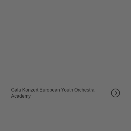
Kompositionen, die sich zwischen Rock, Blues und Jazz
bewegen, hüllt Cem Adrian sein Publikum mit seiner
Stimme ein.
Tickets sichern
Ähnliche Veranstaltungen
12.09.2026
Gala Konzert European Youth Orchestra
Academy
13.09.2026