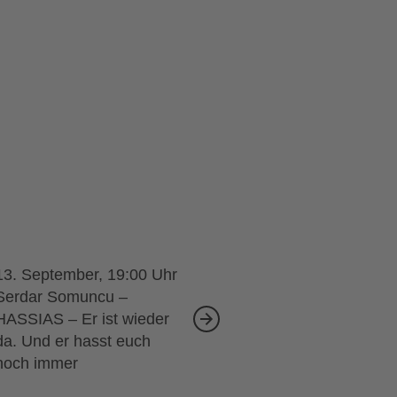
13. September, 19:00
Serdar Somuncu –
HASSIAS – Er ist wieder
da. Und er hasst euch
noch immer