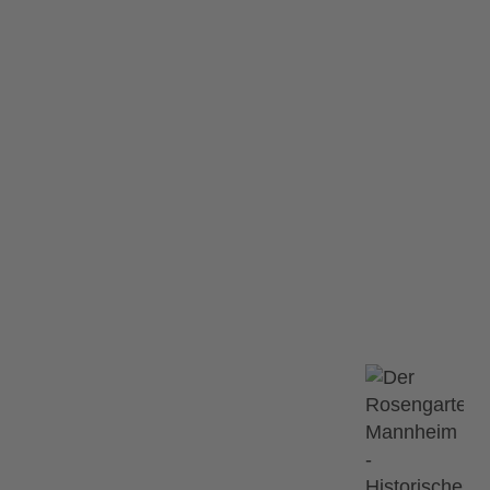
 Fest Live
e
Ähnliche Ve
12.09.2026
ts stattgefunden.