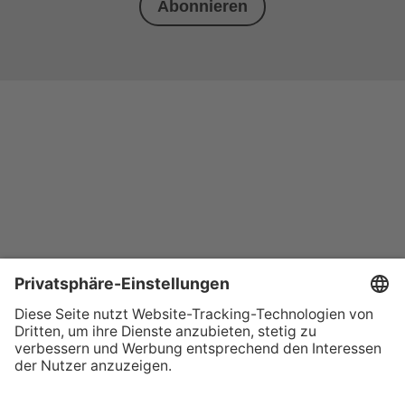
Abonnieren
+49 (0) 621 41060
info@mcon-mannheim.de
Rosengartenplatz 2 | 68161 Mannheim
Kontrast erhöhen
Hausordnung