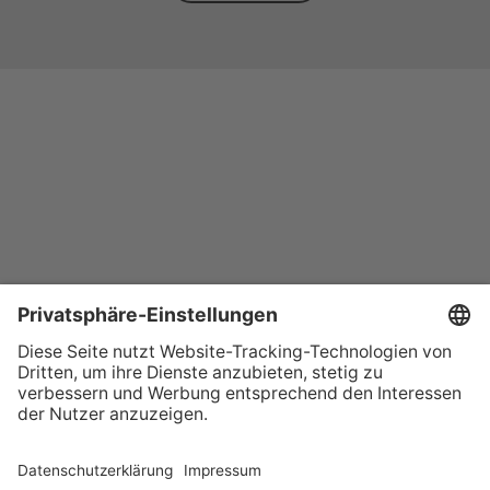
+49 (0) 621 41060
info@mcon-mannheim.de
Rosengartenplatz 2 | 68161 Mannheim
Kontrast erhöhen
Hausordnung
Kontakt