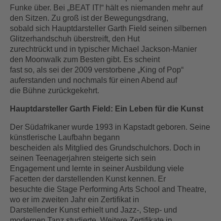
Funke über. Bei „BEAT IT!“ hält es niemanden mehr auf
den Sitzen. Zu groß ist der Bewegungsdrang,
sobald sich Hauptdarsteller Garth Field seinen silbernen
Glitzerhandschuh überstreift, den Hut
zurechtrückt und in typischer Michael Jackson-Manier
den Moonwalk zum Besten gibt. Es scheint
fast so, als sei der 2009 verstorbene „King of Pop“
auferstanden und nochmals für einen Abend auf
die Bühne zurückgekehrt.
Hauptdarsteller Garth Field: Ein Leben für die Kunst
Der Südafrikaner wurde 1993 in Kapstadt geboren. Seine
künstlerische Laufbahn begann
bescheiden als Mitglied des Grundschulchors. Doch in
seinen Teenagerjahren steigerte sich sein
Engagement und lernte in seiner Ausbildung viele
Facetten der darstellenden Kunst kennen. Er
besuchte die Stage Performing Arts School and Theatre,
wo er im zweiten Jahr ein Zertifikat in
Darstellender Kunst erhielt und Jazz-, Step- und
modernen Tanz studierte. Weitere Zertifikate in