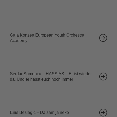
Ähnliche Veranstaltungen
12.09.2026
Gala Konzert European Youth Orchestra
Academy
13.09.2026
Serdar Somuncu – HASSIAS – Er ist wieder
da. Und er hasst euch noch immer
18.09.2026
Enis Bešlagić – Da sam ja neko