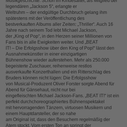
Musikgeschichte. Schon im Kindesalter, als Mitglied der
legendären „Jackson 5“, erlangte er
Weltruhm – der endgültige Durchbruch gelang ihm
spätestens mit der Veröffentlichung des
bestverkauften Albums aller Zeiten: „Thriller“. Auch 16
Jahre nach seinem Tod lebt Michael Jackson,
der „King of Pop“, in den Herzen seiner Millionen von
Fans bis in alle Ewigkeiten weiter. Und „BEAT
IT! – Die Erfolgsshow über den King of Pop!“ lässt den
Ausnahmekünstler in einer einzigartigen
Bühnenshow wieder auferstehen. Mehr als 250.000
begeisterte Zuschauer, reihenweise restlos
ausverkaufte Konzerthallen und ein Ritterschlag des
Bruders können nicht lügen: Die Erfolgsshow
von Musical-Produzent Oliver Forster sorgte Abend für
Abend für Gänsehaut, nicht nur bei
eingefleischten Michael Jackson-Fans. „BEAT IT!“ ist ein
perfekt durchchoreographiertes Bühnenspektakel
mit hervorragenden Tänzern, virtuosen Musikern und
einem Hauptdarsteller, der so nahe
am Original ist, dass den Besuchern regelmäßig der
Atem stockt. Vom ersten Ton an springt der