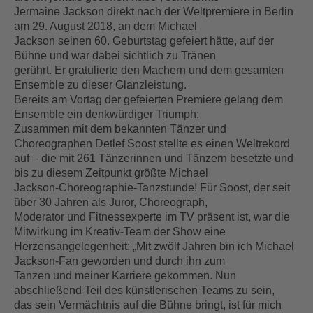
Jermaine Jackson direkt nach der Weltpremiere in Berlin
am 29. August 2018, an dem Michael
Jackson seinen 60. Geburtstag gefeiert hätte, auf der
Bühne und war dabei sichtlich zu Tränen
gerührt. Er gratulierte den Machern und dem gesamten
Ensemble zu dieser Glanzleistung.
Bereits am Vortag der gefeierten Premiere gelang dem
Ensemble ein denkwürdiger Triumph:
Zusammen mit dem bekannten Tänzer und
Choreographen Detlef Soost stellte es einen Weltrekord
auf – die mit 261 Tänzerinnen und Tänzern besetzte und
bis zu diesem Zeitpunkt größte Michael
Jackson-Choreographie-Tanzstunde! Für Soost, der seit
über 30 Jahren als Juror, Choreograph,
Moderator und Fitnessexperte im TV präsent ist, war die
Mitwirkung im Kreativ-Team der Show eine
Herzensangelegenheit: „Mit zwölf Jahren bin ich Michael
Jackson-Fan geworden und durch ihn zum
Tanzen und meiner Karriere gekommen. Nun
abschließend Teil des künstlerischen Teams zu sein,
das sein Vermächtnis auf die Bühne bringt, ist für mich