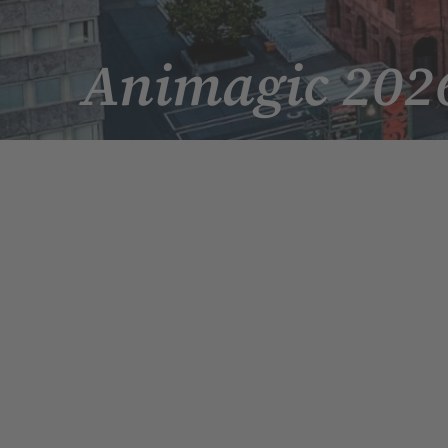
Animagic 202
Startseite
Veranstaltungen
Animag
Animagic 2026
Diese Veranstaltung hat bereits st
31. Juli
-
2. August
Congress Center Rosengarten