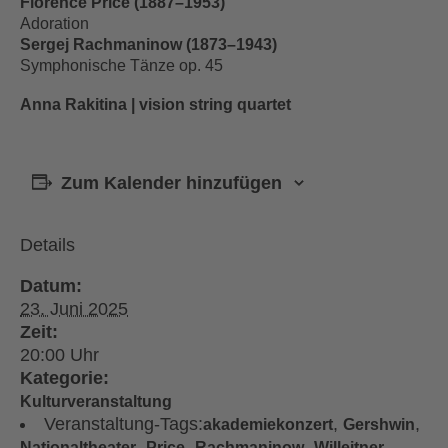
Florence Price (1887–1953)
Adoration
Sergej Rachmaninow (1873–1943)
Symphonische Tänze op. 45
Anna Rakitina | vision string quartet
Zum Kalender hinzufügen
Details
Datum:
23. Juni 2025
Zeit:
20:00
Kategorie:
Kulturveranstaltung
Veranstaltung-Tags:
,
,
akademiekonzert
Gershwin
,
,
,
Nationaltheater
Price
Rachmaninow
Willeitner