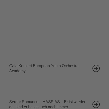
(*1991), Florence Price (1887–1953), Sergej
Rachmaninow (1873–1943) - Anna Rakitina , vision
string quartet
Ähnliche Veranstaltungen
12.09.2026
Gala Konzert European Youth Orchestra
Academy
13.09.2026
Serdar Somuncu – HASSIAS – Er ist wieder
da. Und er hasst euch noch immer