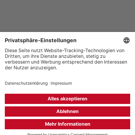
+49 (0) 621 41060
info@mcon-mannheim.de
Rosengartenplatz 2 | 68161 Mannheim
Kontrast erhöhen
Hausordnung
Kontakt
Anfahrt
Datenschutz
Impressum
Barrierefreiheit