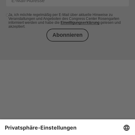
Ja, ich möchte regelmäßig per E-Mail über aktuelle Hinweise zu
Veranstaltungen und Angeboten des Congress Center Rosengarten
informiert werden und habe die
Einwilligungserklärung
gelesen und
akzeptiert.
Abonnieren
+49 (0) 621 41060
info@mcon-mannheim.de
Rosengartenplatz 2 | 68161 Mannheim