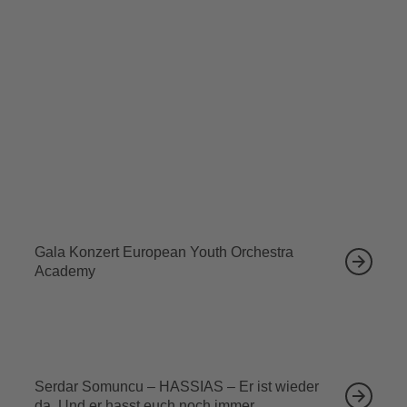
Londoner Sinfonien, die Haydn 1791 bis 1795 für seine
beiden Reisen nach London komponierte.
Tickets sichern
Ähnliche Veranstaltungen
12.09.2026
Gala Konzert European Youth Orchestra
Academy
13.09.2026
Serdar Somuncu – HASSIAS – Er ist wieder
da. Und er hasst euch noch immer