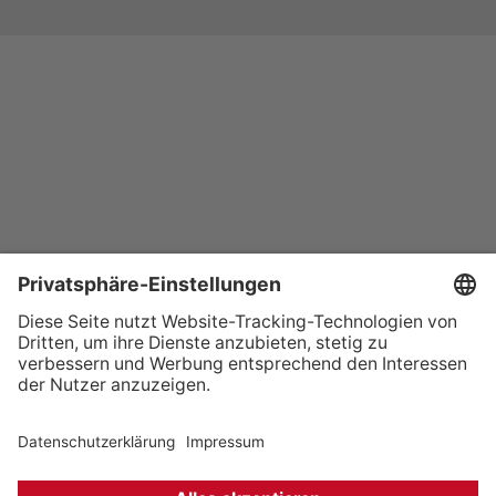
+49 (0) 621 41060
info@mcon-mannheim.de
Rosengartenplatz 2 | 68161 Mannheim
Kontrast erhöhen
Hausordnung
Kontakt
Anfahrt
Datenschutz