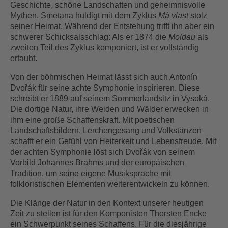
Geschichte, schöne Landschaften und geheimnisvolle
Mythen. Smetana huldigt mit dem Zyklus
Má vlast
stolz
seiner Heimat. Während der Entstehung trifft ihn aber ein
schwerer Schicksalsschlag: Als er 1874 die
Moldau
als
zweiten Teil des Zyklus komponiert, ist er vollständig
ertaubt.
Von der böhmischen Heimat lässt sich auch Antonín
Dvořák für seine achte Symphonie inspirieren. Diese
schreibt er 1889 auf seinem Sommerlandsitz in Vysoká.
Die dortige Natur, ihre Weiden und Wälder erwecken in
ihm eine große Schaffenskraft. Mit poetischen
Landschaftsbildern, Lerchengesang und Volkstänzen
schafft er ein Gefühl von Heiterkeit und Lebensfreude. Mit
der achten Symphonie löst sich Dvořák von seinem
Vorbild Johannes Brahms und der europäischen
Tradition, um seine eigene Musiksprache mit
folkloristischen Elementen weiterentwickeln zu können.
Die Klänge der Natur in den Kontext unserer heutigen
Zeit zu stellen ist für den Komponisten Thorsten Encke
ein Schwerpunkt seines Schaffens. Für die diesjährige