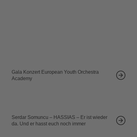
Tickets sichern
Ähnliche Veranstaltungen
12.09.2026
Gala Konzert European Youth Orchestra
Academy
13.09.2026
Serdar Somuncu – HASSIAS – Er ist wieder
da. Und er hasst euch noch immer