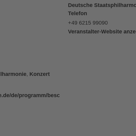
Deutsche Staatsphilharmo
Telefon
+49 6215 99090
Veranstalter-Website anz
ilharmonie
,
Konzert
ie.de/de/programm/besc