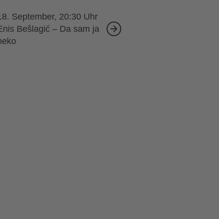
18. September, 20:30
Enis Bešlagić – Da sam ja
neko