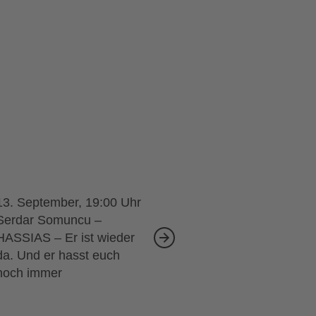
13. September, 19:00
Serdar Somuncu –
HASSIAS – Er ist wieder
da. Und er hasst euch
noch immer