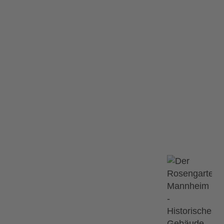
rt Mannheim: BE
bo-Konzert Mannheim: BESCHERUNG
rt Mannheim:
Ähnliche Ve
12.09.2026
G
tattgefunden.