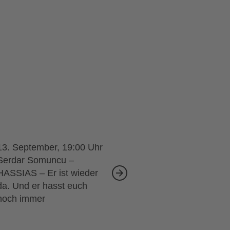
13. September, 19:00
Serdar Somuncu –
HASSIAS – Er ist wieder
da. Und er hasst euch
noch immer