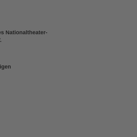
s Nationaltheater-
.
eigen