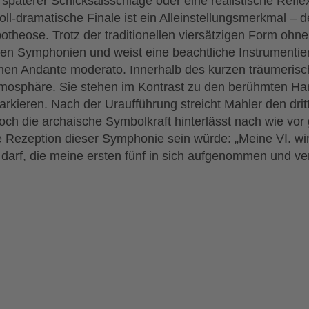
 späterer Schicksalsschläge oder eine realistische Refle
oll-dramatische Finale ist ein Alleinstellungsmerkmal 
potheose. Trotz der traditionellen viersätzigen Form oh
en Symphonien und weist eine beachtliche Instrumentier
chen Andante moderato. Innerhalb des kurzen träumeri
 Atmosphäre. Sie stehen im Kontrast zu den berühmten H
rkieren. Nach der Uraufführung streicht Mahler den dri
ch die archaische Symbolkraft hinterlässt nach wie vor
 Rezeption dieser Symphonie sein würde: „Meine VI. wir
arf, die meine ersten fünf in sich aufgenommen und ver