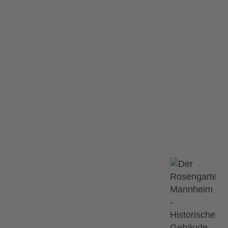
zert der musikalis
ademiekonzert der musikalischen Akademie
nzert der
Ähnliche Ve
12.09.2026
n Akademie
tattgefunden.