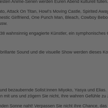
sten Anime-Serien werden Euren Abend kulturell füllen
to, Attack On Titan, Howl’s Moving Castle, Spirited Awa
stic Girlfriend, One Punch Man, Bleach, Cowboy Bebop
usw.
8 wahnsinnig engagierte Künstler, ein symphonisches 
r brillante Sound und die visuelle Show werden dieses 
 und bezaubernde Solist:innen Miyoko, Yasya und Elias. 
ln mit uns und zögern Sie nicht, Ihre wahren Gefühle zu z
nden Sonne naht! Verpassen Sie nicht Ihre Chance, das 