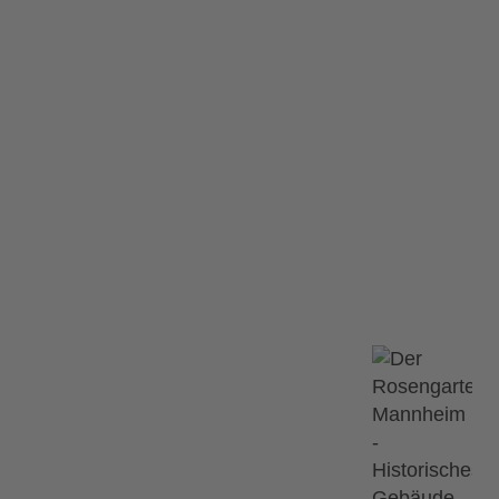
38 Samurai Orche
CHOBEN: 38 Samurai Orchestra – Anime Sympho-Show
chestra - Anime
Ähnliche Ve
12.09.2026
w
tattgefunden.