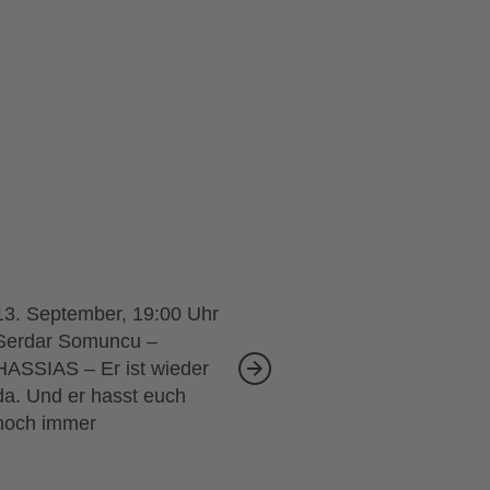
13. September, 19:00
Serdar Somuncu –
HASSIAS – Er ist wieder
da. Und er hasst euch
noch immer