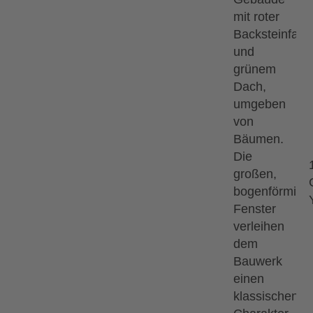
Saal
Termin für die Anime Sympho-Show
zartsaal des Rosengartens Mannheim