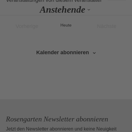
Veranstaltungen von diesem veranstalter
Anstehende
Datum
wählen.
Heute
Vorherige
Nächste
Veranstaltungen
Veranstalt
Kalender abonnieren
Rosengarten Newsletter abonnieren
Jetzt den Newsletter abonnieren und keine Neuigkeit