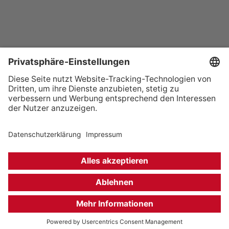
+49 (0) 621 41060
info@mcon-mannheim.de
Rosengartenplatz 2 | 68161 Mannheim
Kontrast erhöhen
Hausordnung
Kontakt
Anfahrt
Datenschutz
Impressum
Barrierefreiheit