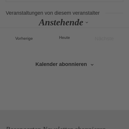
Veranstaltungen von diesem veranstalter
Anstehende
Datum
wählen.
Heute
Nächste
Veranstaltungen
Vorherige
Veranstalt
Kalender abonnieren