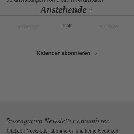
Veranstaltungen von diesem veranstalter
Anstehende
Datum
wählen.
Heute
Vorherige
Nächste
Veranstaltungen
Veranstalt
Kalender abonnieren
Rosengarten Newsletter abonnieren
Jetzt den Newsletter abonnieren und keine Neuigkeit