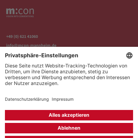
+49 (0) 621 41060
info@mcon-mannheim.de
Rosengartenplatz 2 | 68161 Mannheim
Kontrast erhöhen
Hausordnung
Kontakt
Anfahrt
Datenschutz
Impressum
Barrierefreiheit