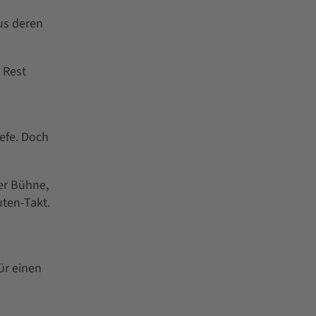
us deren
 Rest
iefe. Doch
der Bühne,
uten-Takt.
ür einen