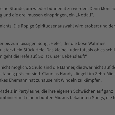
en eine Stunde, um wieder bühnenfit zu werden. Denn Moni a
g und die drei müssen einspringen, ein „Notfall“.
chts. Die üppige Spirituosenauswahl wird erobert und der
er bis zum bissigen Song „Hefe“, der die böse Wahrheit
 steckt ein Stück Hefe. Das kleine Luder tut, als ob es schl
n geht die Hefe auf. So ist unser Lebenslauf!“
st nicht möglich. Schuld sind die Männer, die zwar nicht auf 
ständig präsent sind. Claudias Handy klingelt im Zehn-Min
 Ankes Ehemann hat zuhause mit Windeln zu kämpfen.
 Mädels in Partylaune, die ihre eigenen Schwächen auf ganz
ombiniert mit einem bunten Mix aus bekannten Songs, die f