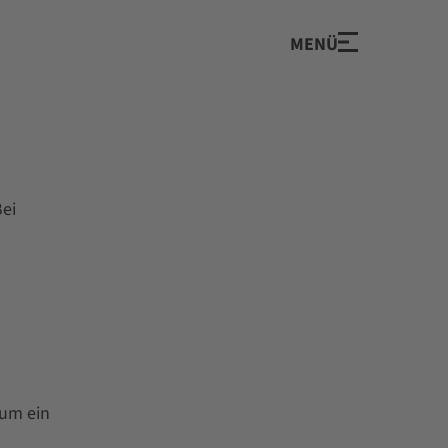
MENÜ
Bei
aum ein