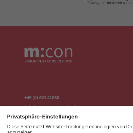
Rosengarten informiert werde
+49 (0) 621 41060
info@mcon-mannheim.de
Rosengartenplatz 2 | 68161 Mannheim